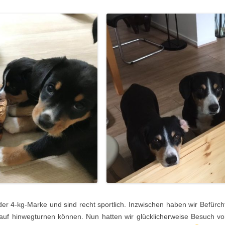
er 4-kg-Marke und sind recht sportlich. Inzwischen haben wir Befürc
uf hinwegturnen können. Nun hatten wir glücklicherweise Besuch vo