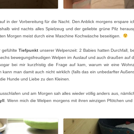
auf in der Vorbereitung für die Nacht. Den Anblick morgens erspare i
shalb wird nachts alles Spielzeug und der geliebte grüne Pilz hera
hsten Morgen meist durch eine Maschine Kochwäsche beseitigen.
 gefühlte
Tiefpunkt
unserer Welpenzeit: 2 Babies hatten Durchfall, b
 sechs bewegungsfreudigen Welpen im Auslauf und auch draußen auf d
ogar bei mir kurzfristig die Frage auf kam, warum wir eine Woh
n kann man damit auch nicht wirklich (falls das ein unbedarfter Außen
 die Hunde und Liebe zu den Kleinen.
Ausschlafen und am Morgen sah alles wieder völlig anders aus, nämlich
yll
. Wenn mich die Welpen morgens mit ihren winzigen Pfötchen und r