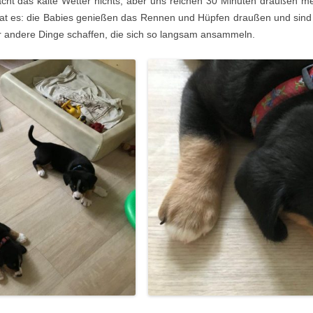
acht das kalte Wetter nichts, aber uns reichen 30 Minuten draußen 
 hat es: die Babies genießen das Rennen und Hüpfen draußen und sin
HTHUNDE AUS UNSEREN
EDWARD
ALFONS
D-WURF
 andere Dinge schaffen, die sich so langsam ansammeln.
FEN
BEA BEE
BRUNI
E-WURF
AYLA
CARLA