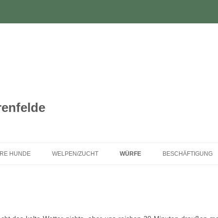
enfelde
Springe
zum
RE HUNDE
WELPEN/ZUCHT
WÜRFE
BESCHÄFTIGUNG
Inhalt
LA
WELPENINTERESSENTEN
A-WURF
ERZIEHUNG
A
RASSEINFO
B-WURF
HUNDESPORT
WAR EINMAL
GESUNDHEIT
DONALD
C-WURF