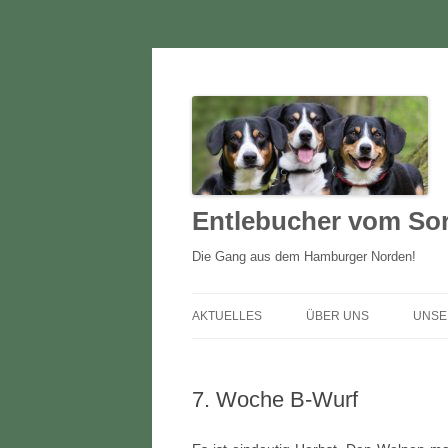
Entlebucher vom Sor
Die Gang aus dem Hamburger Norden!
AKTUELLES
ÜBER UNS
UNSE
2025
DEL
7. Woche B-Wurf
2022 – 2024
ERN
2021
ES 