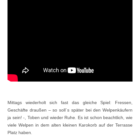
Mittags wiederholt sich fast das gleiche Spiel: Fressen,
Geschäfte draußen – so soll´s später bei den Welpenkäufern
ja sein! -, Toben und wieder Ruhe. Es ist schon beachtlich, wie
viele Welpen in dem alten kleinen Karokorb auf der Terrasse
Platz haben.